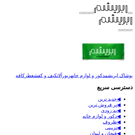
پوشاک ابریشم
دکور و لوازم خانه
زیورآلات
کیف و کفش
عطر
کافه
دسترسی سریع
◀
جدید ترین
◀
پر فروش ترین
◀
به زودی
◀
دکور و لوازم خانه
◀
ظروف
◀
تزیینی
◀
فنجان و لیوان