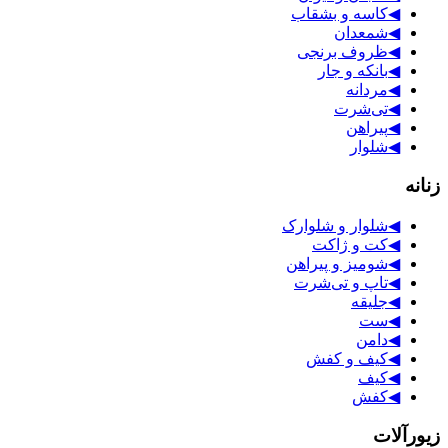
◀
کاسه و بشقاب
◀
شمعدان
◀
ظروف برنجی
◀
بانکه و جار
◀
مردانه
◀
تی‌شرت
◀
پیراهن
◀
شلوار
زنانه
◀
شلوار و شلوارک
◀
کت و ژاکت
◀
شومیز و پیراهن
◀
تاپ و تی‌شرت
◀
جلیقه
◀
ست
◀
دامن
◀
کیف و کفش
◀
کیف
◀
کفش
زیورآلات