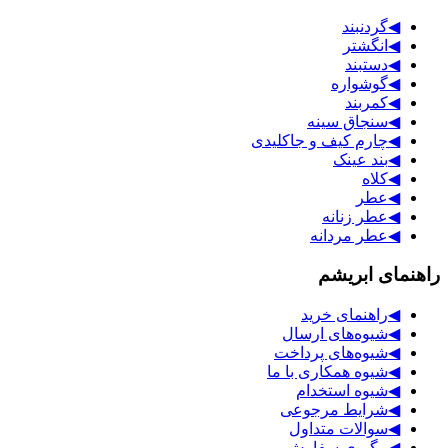
◀
گردنبند
◀
انگشتر
◀
دستبند
◀
گوشواره
◀
کمربند
◀
سنجاق سینه
◀
چارم کیف و جاکلیدی
◀
بند عینک
◀
کلاه
◀
عطر
◀
عطر زنانه
◀
عطر مردانه
راهنمای ابریشم
◀
راهنمای خرید
◀
شیوه‌های ارسال
◀
شیوه‌های پرداخت
◀
شیوه همکاری با ما
◀
شیوه استخدام
◀
شرایط مرجوعی
◀
سوالات متداول
◀
پیگیری سفارش