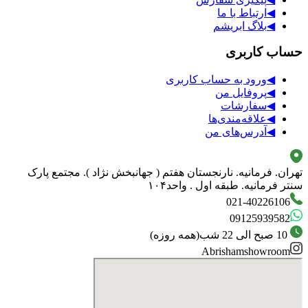
◀
ارتباط با ما
◀
بلاگ ابریشم
حساب کاربری
◀
ورود به حساب کاربری
◀
پروفایل من
◀
سفارشات
◀
علاقه‌مندی‌ها
◀
آدرس‌های من
تهران. فرمانیه. نارنجستان هفتم ( جهانبخش نژاد ). مجتمع پارک
سنتر فرمانیه. طبقه اول . واحد۱۰۴
021-40226106
09125939582
10 صبح الی 22 شب
(
همه روزه
)
Abrishamshowroom