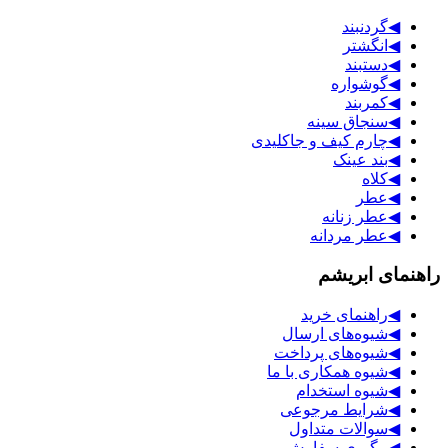
◀
گردنبند
◀
انگشتر
◀
دستبند
◀
گوشواره
◀
کمربند
◀
سنجاق سینه
◀
چارم کیف و جاکلیدی
◀
بند عینک
◀
کلاه
◀
عطر
◀
عطر زنانه
◀
عطر مردانه
راهنمای ابریشم
◀
راهنمای خرید
◀
شیوه‌های ارسال
◀
شیوه‌های پرداخت
◀
شیوه همکاری با ما
◀
شیوه استخدام
◀
شرایط مرجوعی
◀
سوالات متداول
◀
پیگیری سفارش