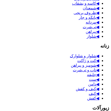
◀
کاسه و بشقاب
◀
شمعدان
◀
ظروف برنجی
◀
بانکه و جار
◀
مردانه
◀
تی‌شرت
◀
پیراهن
◀
شلوار
زنانه
◀
شلوار و شلوارک
◀
کت و ژاکت
◀
شومیز و پیراهن
◀
تاپ و تی‌شرت
◀
جلیقه
◀
ست
◀
دامن
◀
کیف و کفش
◀
کیف
◀
کفش
زیورآلات