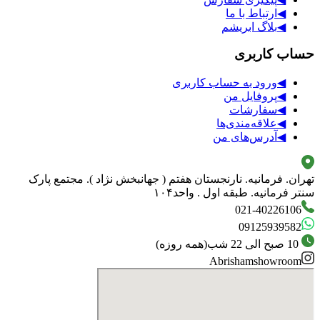
◀
ارتباط با ما
◀
بلاگ ابریشم
حساب کاربری
◀
ورود به حساب کاربری
◀
پروفایل من
◀
سفارشات
◀
علاقه‌مندی‌ها
◀
آدرس‌های من
تهران. فرمانیه. نارنجستان هفتم ( جهانبخش نژاد ). مجتمع پارک
سنتر فرمانیه. طبقه اول . واحد۱۰۴
021-40226106
09125939582
10 صبح الی 22 شب
(
همه روزه
)
Abrishamshowroom