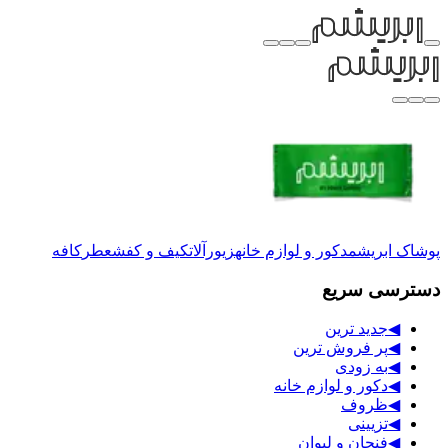
پوشاک ابریشم
دکور و لوازم خانه
زیورآلات
کیف و کفش
عطر
کافه
دسترسی سریع
◀
جدید ترین
◀
پر فروش ترین
◀
به زودی
◀
دکور و لوازم خانه
◀
ظروف
◀
تزیینی
◀
فنجان و لیوان