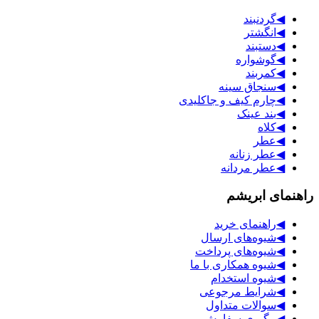
◀
گردنبند
◀
انگشتر
◀
دستبند
◀
گوشواره
◀
کمربند
◀
سنجاق سینه
◀
چارم کیف و جاکلیدی
◀
بند عینک
◀
کلاه
◀
عطر
◀
عطر زنانه
◀
عطر مردانه
راهنمای ابریشم
◀
راهنمای خرید
◀
شیوه‌های ارسال
◀
شیوه‌های پرداخت
◀
شیوه همکاری با ما
◀
شیوه استخدام
◀
شرایط مرجوعی
◀
سوالات متداول
◀
پیگیری سفارش