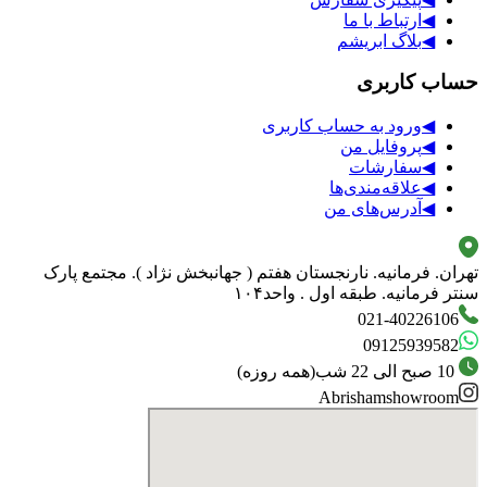
◀
ارتباط با ما
◀
بلاگ ابریشم
حساب کاربری
◀
ورود به حساب کاربری
◀
پروفایل من
◀
سفارشات
◀
علاقه‌مندی‌ها
◀
آدرس‌های من
تهران. فرمانیه. نارنجستان هفتم ( جهانبخش نژاد ). مجتمع پارک
سنتر فرمانیه. طبقه اول . واحد۱۰۴
021-40226106
09125939582
10 صبح الی 22 شب
(
همه روزه
)
Abrishamshowroom