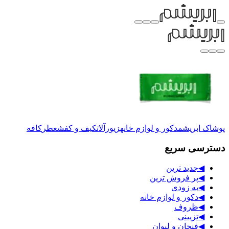
پوشاک ابریشم
دکور و لوازم خانه
زیورآلات
کیف و کفش
عطر
کافه
دسترسی سریع
◀
جدید ترین
◀
پر فروش ترین
◀
به زودی
◀
دکور و لوازم خانه
◀
ظروف
◀
تزیینی
◀
فنجان و لیوان