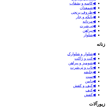
◀
کاسه و بشقاب
◀
شمعدان
◀
ظروف برنجی
◀
بانکه و جار
◀
مردانه
◀
تی‌شرت
◀
پیراهن
◀
شلوار
زنانه
◀
شلوار و شلوارک
◀
کت و ژاکت
◀
شومیز و پیراهن
◀
تاپ و تی‌شرت
◀
جلیقه
◀
ست
◀
دامن
◀
کیف و کفش
◀
کیف
◀
کفش
زیورآلات